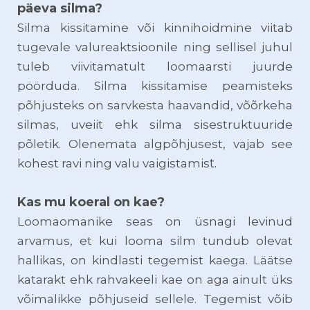
päeva silma?
Silma kissitamine või kinnihoidmine viitab
tugevale valureaktsioonile ning sellisel juhul
tuleb viivitamatult loomaarsti juurde
pöörduda. Silma kissitamise peamisteks
põhjusteks on sarvkesta haavandid, võõrkeha
silmas, uveiit ehk silma sisestruktuuride
põletik. Olenemata algpõhjusest, vajab see
t.
kohest ravi ning valu vaigistamis
Kas mu koeral on kae?
Loomaomanike seas on üsnagi levinud
arvamus, et kui looma silm tundub olevat
hallikas, on kindlasti tegemist kaega. Läätse
katarakt ehk rahvakeeli kae on aga ainult üks
võimalikke põhjuseid sellele. Tegemist võib