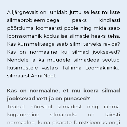
Alljärgnevalt on lühidalt juttu sellest milliste
silmaprobleemidega peaks kindlasti
pöörduma loomaarsti poole ning mida saab
loomaomanik kodus ise silmade heaks teha.
Kas kummeliteega saab silmi terveks ravida?
Kas on normaalne kui silmad jooksevad?
Nendele ja ka muudele silmadega seotud
küsimustele vastab Tallinna Loomakliiniku
silmaarst Anni Nool.
Kas on normaalne, et mu koera silmad
jooksevad vett ja on punased?
Teatud nõrevool silmadest ning rähma
kogunemine silmanurka on täiesti
normaalne, kuna pisarate funktsiooniks ongi