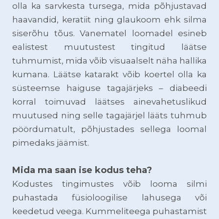
olla ka sarvkesta tursega, mida põhjustavad
haavandid, keratiit ning glaukoom ehk silma
siserõhu tõus. Vanematel loomadel esineb
ealistest muutustest tingitud läätse
tuhmumist, mida võib visuaalselt näha hallika
kumana. Läätse katarakt võib koertel olla ka
süsteemse haiguse tagajärjeks – diabeedi
korral toimuvad läätses ainevahetuslikud
muutused ning selle tagajärjel lääts tuhmub
pöördumatult, põhjustades sellega loomal
pimedaks jäämist.
Mida ma saan ise kodus teha?
Kodustes tingimustes võib looma silmi
puhastada füsioloogilise lahusega või
keedetud veega. Kummeliteega puhastamist