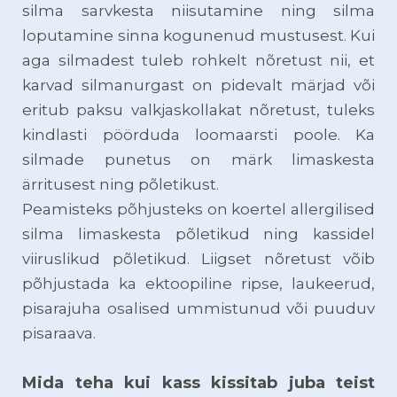
silma sarvkesta niisutamine ning silma
loputamine sinna kogunenud mustusest. Kui
aga silmadest tuleb rohkelt nõretust nii, et
karvad silmanurgast on pidevalt märjad või
eritub paksu valkjaskollakat nõretust, tuleks
kindlasti pöörduda loomaarsti poole. Ka
silmade punetus on märk limaskesta
ärritusest ning põletikust.
Peamisteks põhjusteks on koertel allergilised
silma limaskesta põletikud ning kassidel
viiruslikud põletikud. Liigset nõretust võib
põhjustada ka ektoopiline ripse, laukeerud,
pisarajuha osalised ummistunud või puuduv
pisaraava.
Mida teha kui kass kissitab juba teist