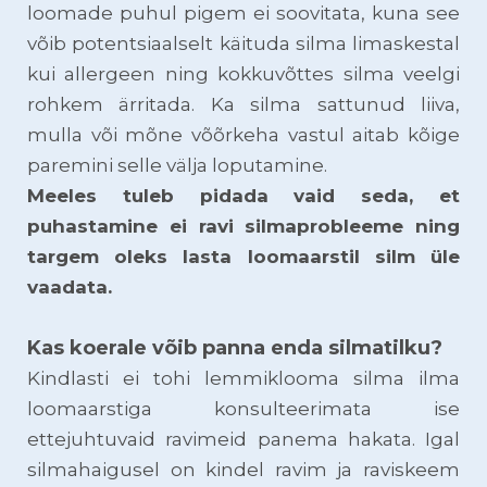
loomade puhul pigem ei soovitata, kuna see
võib potentsiaalselt käituda silma limaskestal
kui allergeen ning kokkuvõttes silma veelgi
rohkem ärritada. Ka silma sattunud liiva,
mulla või mõne võõrkeha vastul aitab kõige
paremini selle välja loputamine.
Meeles tuleb pidada vaid seda, et
puhastamine ei ravi silmaprobleeme ning
targem oleks lasta loomaarstil silm üle
vaadata.
Kas koerale võib panna enda silmatilku?
Kindlasti ei tohi lemmiklooma silma ilma
loomaarstiga konsulteerimata ise
ettejuhtuvaid ravimeid panema hakata. Igal
silmahaigusel on kindel ravim ja raviskeem